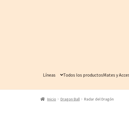
Ir
Ir
a
al
la
contenido
navegación
Líneas
Todos los productos
Mates y Acce
Inicio
Dragon Ball
Radar del Dragón