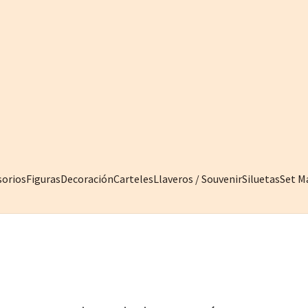
sorios
Figuras
Decoración
Carteles
Llaveros / Souvenir
Siluetas
Set M