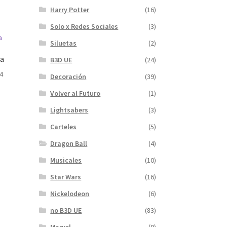
Harry Potter
(16)
Solo x Redes Sociales
(3)
Siluetas
(2)
ca
B3D UE
(24)
4
Decoración
(39)
Volver al Futuro
(1)
Lightsabers
(3)
Carteles
(5)
Dragon Ball
(4)
Musicales
(10)
Star Wars
(16)
Nickelodeon
(6)
no B3D UE
(83)