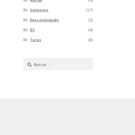
Marvel
(9)
Simpsons
(17)
Descatalogado
(2)
DC
(4)
Tazas
(8)
Buscar: