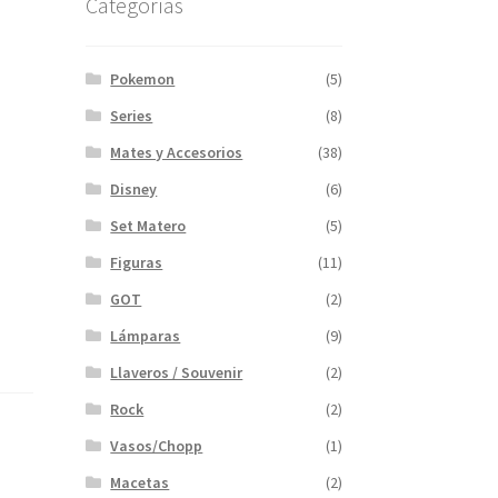
Categorías
Pokemon
(5)
Series
(8)
Mates y Accesorios
(38)
Disney
(6)
Set Matero
(5)
Figuras
(11)
GOT
(2)
Lámparas
(9)
Llaveros / Souvenir
(2)
Rock
(2)
Vasos/Chopp
(1)
Macetas
(2)