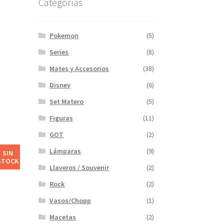
Categorías
Pokemon
(5)
Series
(8)
Mates y Accesorios
(38)
Disney
(6)
Set Matero
(5)
Figuras
(11)
GOT
(2)
Lámparas
(9)
SIN
STOCK
Llaveros / Souvenir
(2)
Rock
(2)
Vasos/Chopp
(1)
Macetas
(2)