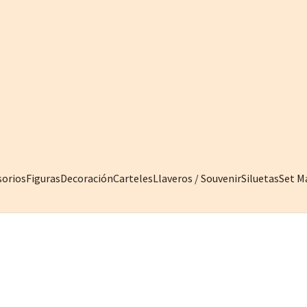
sorios
Figuras
Decoración
Carteles
Llaveros / Souvenir
Siluetas
Set M