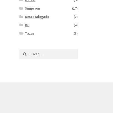
Marvel
(9)
Simpsons
(17)
Descatalogado
(2)
DC
(4)
Tazas
(8)
Buscar: