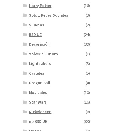
Harry Potter
(16)
Solo x Redes Sociales
(3)
Siluetas
(2)
B3D UE
(24)
Decoración
(39)
Volver al Futuro
(1)
Lightsabers
(3)
Carteles
(5)
Dragon Ball
(4)
Musicales
(10)
Star Wars
(16)
Nickelodeon
(6)
no B3D UE
(83)