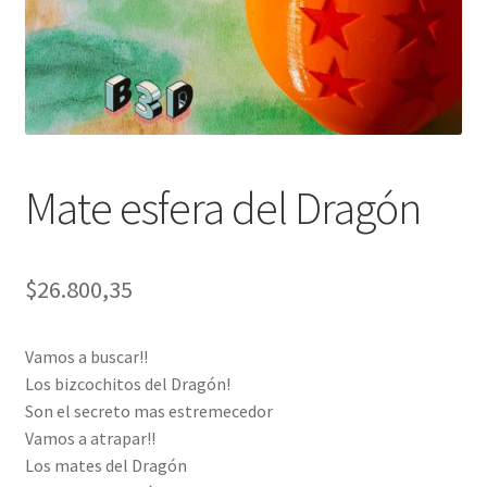
Siluetas
Set Matero
Macetas
Decoración
Mate esfera del Dragón
Tazas
$
26.800,35
Vasos/Chopp
Vamos a buscar!!
Los bizcochitos del Dragón!
Son el secreto mas estremecedor
Vamos a atrapar!!
Los mates del Dragón