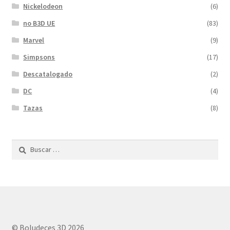
Nickelodeon
(6)
no B3D UE
(83)
Marvel
(9)
Simpsons
(17)
Descatalogado
(2)
DC
(4)
Tazas
(8)
Buscar:
© Boludeces 3D 2026