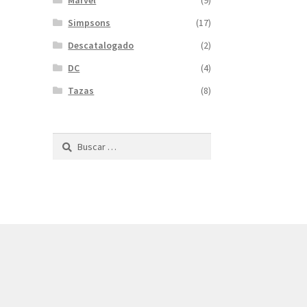
Marvel
(9)
Simpsons
(17)
Descatalogado
(2)
DC
(4)
Tazas
(8)
Buscar: