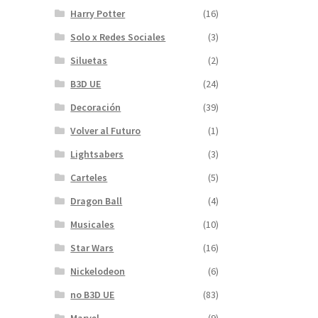
Harry Potter
(16)
Solo x Redes Sociales
(3)
Siluetas
(2)
B3D UE
(24)
Decoración
(39)
Volver al Futuro
(1)
Lightsabers
(3)
Carteles
(5)
Dragon Ball
(4)
Musicales
(10)
Star Wars
(16)
Nickelodeon
(6)
no B3D UE
(83)