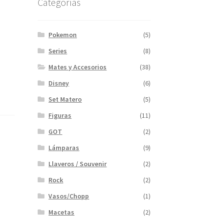
Categorías
Pokemon
(5)
Series
(8)
Mates y Accesorios
(38)
Disney
(6)
Set Matero
(5)
Figuras
(11)
GOT
(2)
Lámparas
(9)
Llaveros / Souvenir
(2)
Rock
(2)
Vasos/Chopp
(1)
Macetas
(2)