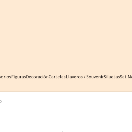
sorios
Figuras
Decoración
Carteles
Llaveros / Souvenir
Siluetas
Set M
D
IN