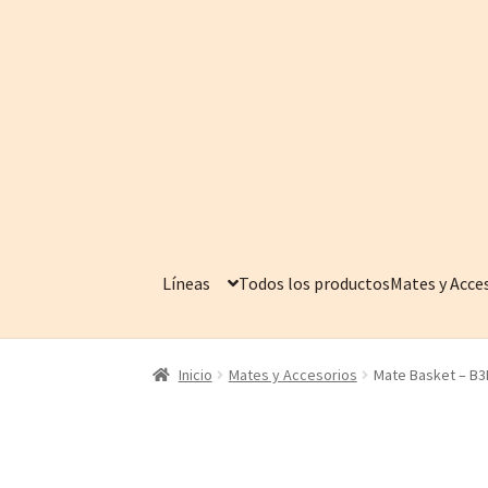
Ir
Ir
a
al
la
contenido
navegación
Líneas
Todos los productos
Mates y Acce
Inicio
Mates y Accesorios
Mate Basket – B3
S