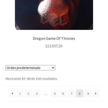
Drogon Game Of Thrones
$
12.937,50
Mostrando 85–96 de 104 resultados
1
2
3
…
5
6
7
8
9