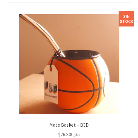
Siluetas
SIN
Set Matero
STOCK
Macetas
Decoración
Tazas
Vasos/Chopp
Mate Basket – B3D
$
26.800,35