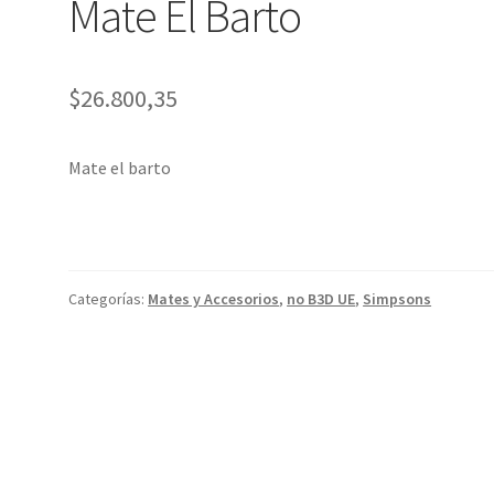
Mate El Barto
$
26.800,35
Mate el barto
Categorías:
Mates y Accesorios
,
no B3D UE
,
Simpsons