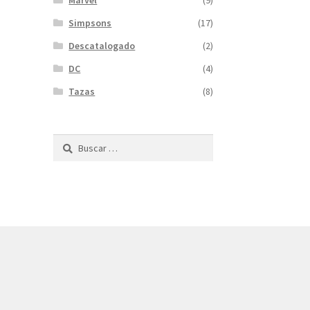
Marvel
(9)
Simpsons
(17)
Descatalogado
(2)
DC
(4)
Tazas
(8)
Buscar: