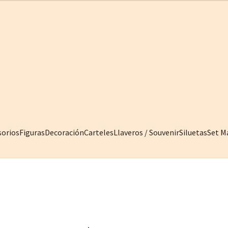
sorios
Figuras
Decoración
Carteles
Llaveros / Souvenir
Siluetas
Set M