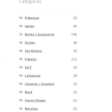
Categorías
Pokemon
(5)
Series
(8)
Mates y Accesorios
(38)
Disney
(6)
Set Matero
(5)
Figuras
(11)
GOT
(2)
Lámparas
(9)
Llaveros / Souvenir
(2)
Rock
(2)
Vasos/Chopp
(1)
Macetas
(2)