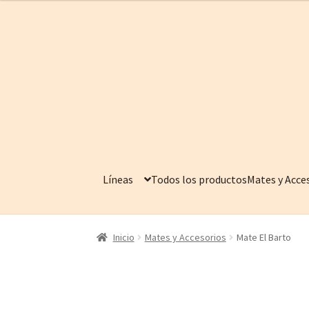
Ir
Ir
a
al
la
contenido
navegación
Líneas
Todos los productos
Mates y Acce
Inicio
Mates y Accesorios
Mate El Barto