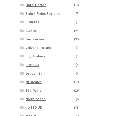
Harry Potter
(16)
Solo x Redes Sociales
(3)
Siluetas
(2)
B3D UE
(24)
Decoración
(39)
Volver al Futuro
(1)
Lightsabers
(3)
Carteles
(5)
Dragon Ball
(4)
Musicales
(10)
Star Wars
(16)
Nickelodeon
(6)
no B3D UE
(83)