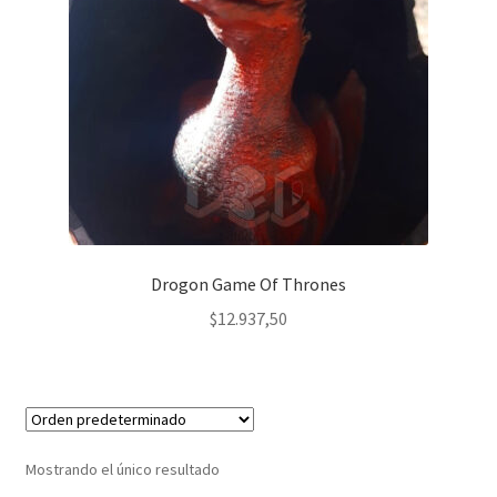
Siluetas
Set Matero
Macetas
Decoración
Tazas
Drogon Game Of Thrones
Vasos/Chopp
$
12.937,50
Mostrando el único resultado